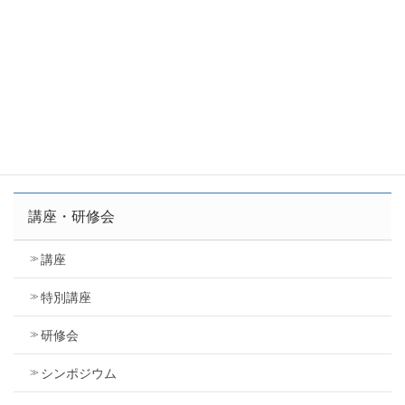
１. 受講した年度、および次年度までに入会手続き
をする
２. 入会時に 1 講座につき２，２００円の切替手数
料を支払う
なお、公開講座受講時にお渡しする「受講証明書」
は、受講した年度の翌年から３年間有効です。
講座・研修会
講座
特別講座
研修会
シンポジウム