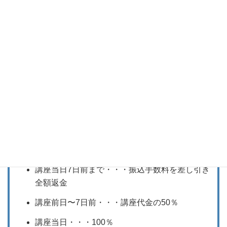
申し込み手続き完了後、受講をキャンセルする場合に
は、
キャンセルフォーム
からご連絡ください。その際、
受付確認メールに記載されている講座名など、正確に入
力してください。
キャンセル手数料を差し引いた金額を返金いたします。
講座当日7日前まで・・・振込手数料を差し引き
全額返金
講座前日〜7日前・・・講座代金の50％
講座当日・・・100％