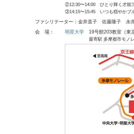
②12:30〜14:00 ひとり輝く才
③14:15〜15:45 いつも穏やか
ファシリテーター：金井直子 佐藤隆子 永
会 場：
明星大学
19号館203教室（
最寄駅 多摩都市モノ