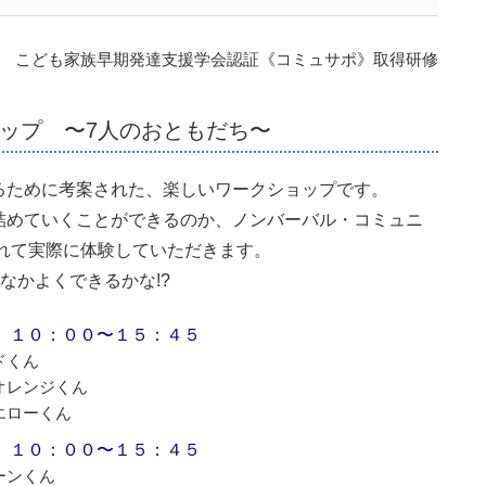
こども家族早期発達支援学会認証《コミュサポ》取得研修
ップ 〜7人のおともだち〜
るために考案された、楽しいワークショップです。
詰めていくことができるのか、ノンバーバル・コミュニ
れて実際に体験していただきます。
なかよくできるかな!?
 １０：００〜１５：４５
ッドくん
のオレンジくん
イエローくん
 １０：００〜１５：４５
リーンくん