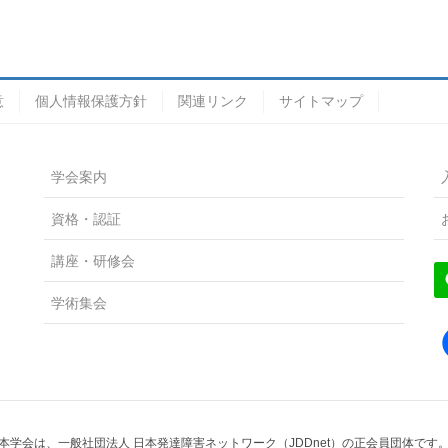
意
個人情報保護方針
関連リンク
サイトマップ
学会案内
資格・認証
講座・研修会
学術集会
本学会は、一般社団法人 日本発達障害ネットワーク（JDDnet）の正会員団体です